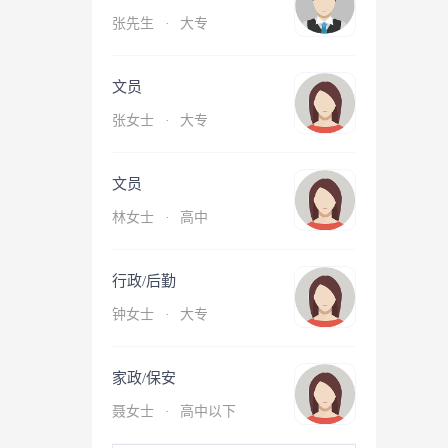
张先生
·
大专
文员
张女士
·
大专
文员
林女士
·
高中
行政/后勤
钟女士
·
大专
家政/保安
聂女士
·
高中以下