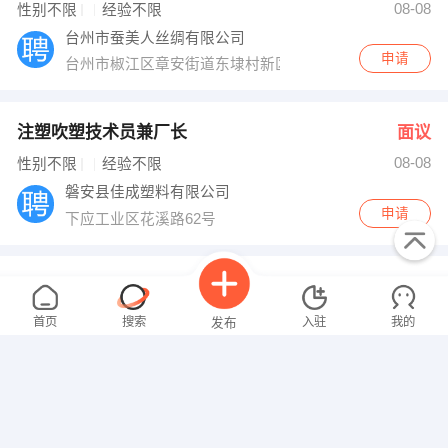
08-08
性别不限
经验不限
台州市蚕美人丝绸有限公司
申请
台州市椒江区章安街道东埭村新区1138号
注塑吹塑技术员兼厂长
面议
08-08
性别不限
经验不限
磐安县佳成塑料有限公司
申请
下应工业区花溪路62号
汽车维修工
面议
08-08
性别不限
经验不限
首页
搜索
入驻
我的
发布
磐安超捷汽车有限公司
申请
浙江省金华市磐安县新城区大麦坞灵峰路1号
业务员
面议