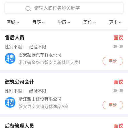
4000-5000元
本科
行政后勤
建筑装潢
确定
区域
月薪
学历
职位
更多
5000-8000元
硕士
销售岗位
教师
售后人员
面议
8000-12000元
博士
文员
护士
08-08
性别不限
经验不限
12000-20000元
财务会计
传单派发
磐安超捷汽车有限公司
申请
浙江省金华市磐安县新城区大麦坞灵峰路1号
其他
超市零售
促销导购
网络IT
保健按摩
建筑公司会计
面议
08-08
性别不限
经验不限
快递员
前台接待
浙江新山建设有限公司
申请
磐安县安文镇万锦逸品A座
收银员
技术员/工程师
水电/机修
部门经理
后备管理人员
面议