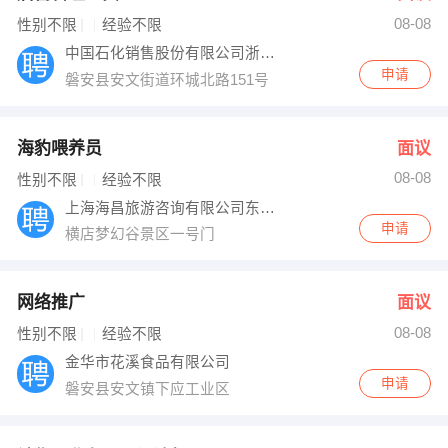
08-08
出纳
保险
性别不限
经验不限
中国石化销售股份有限公司浙江磐安石油支公
编辑
法律
申请
磐安县安文街道环城北路151号
保洁
贸易采购
海豹喂养员
面议
跟单
理财顾问
08-08
性别不限
经验不限
上海海昌旅游咨询有限公司东阳横店分公司
其他职位
申请
横店梦幻谷景区一号门
网络推广
面议
08-08
性别不限
经验不限
金华市花溪食品有限公司
申请
磐安县安文镇下应工业区